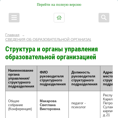
Перейти на полную версию
Главная
→
СВЕДЕНИЯ ОБ ОБРАЗОВАТЕЛЬНОЙ ОРГАНИЗАЦИИ
Структура и органы управления
образовательной организацией
Наименование
ФИО
Должность
Адрес
органа
руководителя
руководителя
местона
управления/
структурного
структурного
структур
структурного
подразделения
подразделения
подразд
подразделения
Республи
Карелия,
Общее
Макарова
педагог -
Петрозав
собрание
Светлана
психолог
Сулажго
(Конференция)
Викторовна
кирпичны
д.21