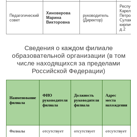
Республи
Карелия,
Хиноверова
Педагогический
руководитель
Петрозав
Марина
совет
(Директор)
Сулажго
Викторовна
кирпичны
д.2
Сведения о каждом филиале
образовательной организации (в том
числе находящихся за пределами
Российской Федерации)
ФИО
Должность
Адрес
Р
Наименование
руководителя
руководителя
места
г
филиала
филиала
филиала
нахождения
р
о
Филиалы
отсутствует
отсутствует
отсутствует