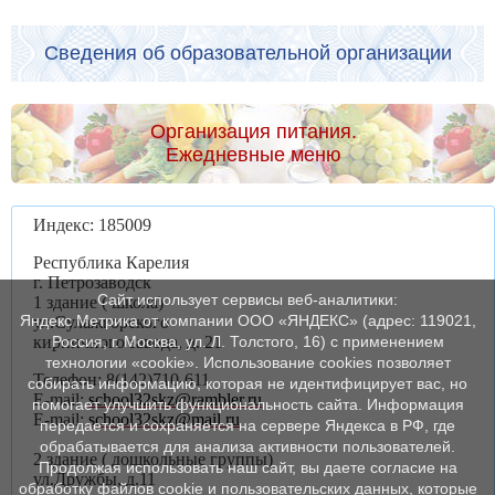
Сведения об образовательной организации
Организация питания.
Ежедневные меню
Индекс: 185009
Республика Карелия
г. Петрозаводск
Сайт использует сервисы веб-аналитики:
1 здание ( школа)
Яндекс Метрика от компании ООО «ЯНДЕКС» (адрес: 119021,
ул.Сулажгорского
Россия, г. Москва, ул. Л. Толстого, 16) с применением
кирпичного завода, д. 21
технологии «cookie». Использование cookies позволяет
Телефон: 8(142)710-611
собирать информацию, которая не идентифицирует вас, но
E-mail:
school32skz@rambler.ru
помогает улучшить функциональность сайта. Информация
E-mail:
school32skz@mail.ru
передается и сохраняется на сервере Яндекса в РФ, где
обрабатывается для анализа активности пользователей.
2 здание ( дошкольные группы)
Продолжая использовать наш сайт, вы даете согласие на
ул.Дружбы, д.11
обработку файлов cookie и пользовательских данных, которые