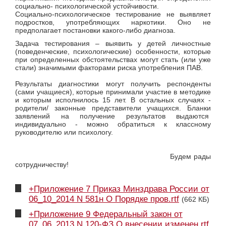
социально- психологической устойчивости.
Социально-психологическое тестирование не выявляет
подростков, употребляющих наркотики. Оно не
предполагает постановки какого-либо диагноза.
Задача тестирования – выявить у детей личностные
(поведенческие, психологические) особенности, которые
при определенных обстоятельствах могут стать (или уже
стали) значимыми факторами риска употребления ПАВ.
Результаты диагностики могут получить респонденты
(сами учащиеся), которые принимали участие в методике
и которым исполнилось 15 лет. В остальных случаях -
родители/ законные представители учащихся. Бланки
заявлений на получение результатов выдаются
индивидуально - можно обратиться к классному
руководителю или психологу.
Будем рады
сотрудничеству!
+Приложение 7 Приказ Минздрава России от
06_10_2014 N 581н О Порядке пров.rtf
(662 КБ)
+Приложение 9 Федеральный закон от
07_06_2013 N 120-ФЗ О внесении изменен.rtf