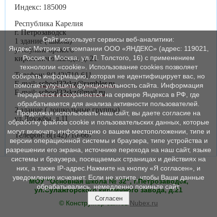
Индекс: 185009
Республика Карелия
г. Петрозаводск
Сайт использует сервисы веб-аналитики:
1 здание ( школа)
Яндекс Метрика от компании ООО «ЯНДЕКС» (адрес: 119021,
ул.Сулажгорского
Россия, г. Москва, ул. Л. Толстого, 16) с применением
кирпичного завода, д. 21
технологии «cookie». Использование cookies позволяет
Телефон: 8(142)710-611
собирать информацию, которая не идентифицирует вас, но
E-mail:
school32skz@rambler.ru
помогает улучшить функциональность сайта. Информация
E-mail:
school32skz@mail.ru
передается и сохраняется на сервере Яндекса в РФ, где
обрабатывается для анализа активности пользователей.
2 здание ( дошкольные группы)
Продолжая использовать наш сайт, вы даете согласие на
ул.Дружбы, д.11
обработку файлов cookie и пользовательских данных, которые
могут включать информацию о вашем местоположении, типе и
Телефон: 8(142)710-667
версии операционной системы и браузера, типе устройства и
разрешении его экрана, источнике перехода на наш сайт, языке
системы и браузера, посещаемых страницах и действиях на
них, а также IP-адрес.Нажмите на кнопку «Я согласен», и
уведомление исчезнет. Если не хотите, чтобы Ваши данные
МОУ "Основная школа № 32", г.Петрозаводск,
обрабатывались, немедленно покиньте сайт.
ул.Сулажгорского кирпичного завода, д.21
Согласен
© Конструктор сайтов
Nubex.ru