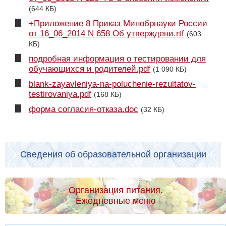
(644 КБ)
+Приложение 8 Приказ Минобрнауки России
от 16_06_2014 N 658 Об утверждени.rtf
(603
КБ)
подробная информация о тестировании для
обучающихся и родителей.pdf
(1 090 КБ)
blank-zayavleniya-na-poluchenie-rezultatov-
testirovaniya.pdf
(168 КБ)
форма согласия-отказа.doc
(32 КБ)
Сведения об образовательной организации
Организация питания.
Ежедневные меню