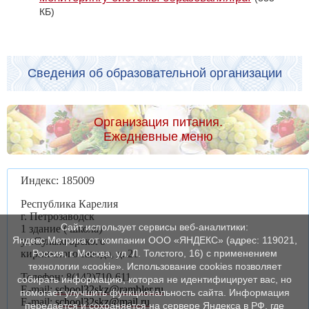
КБ)
Сведения об образовательной организации
Организация питания.
Ежедневные меню
Индекс: 185009
Республика Карелия
г. Петрозаводск
Сайт использует сервисы веб-аналитики:
1 здание ( школа)
Яндекс Метрика от компании ООО «ЯНДЕКС» (адрес: 119021,
ул.Сулажгорского
Россия, г. Москва, ул. Л. Толстого, 16) с применением
кирпичного завода, д. 21
технологии «cookie». Использование cookies позволяет
Телефон: 8(142)710-611
собирать информацию, которая не идентифицирует вас, но
E-mail:
school32skz@rambler.ru
помогает улучшить функциональность сайта. Информация
E-mail:
school32skz@mail.ru
передается и сохраняется на сервере Яндекса в РФ, где