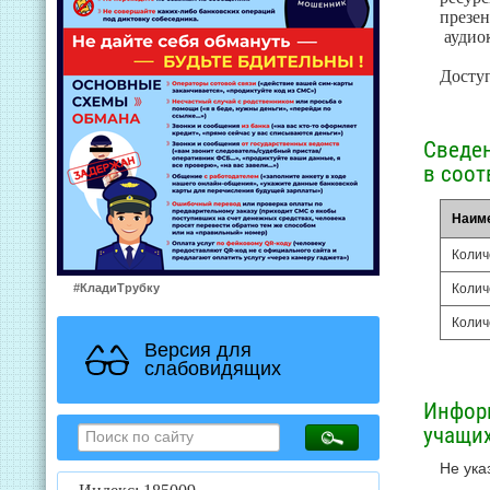
презе
аудиок
Доступ
Сведен
в соот
Наим
Колич
#КладиТрубку
Колич
Колич
Версия для
слабовидящих
Информ
учащи
Не ука