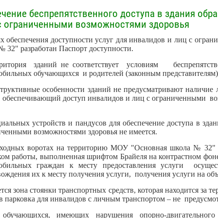
чение беспрепятственного доступа в здания обр
 с ограниченными возможностями здоровья
ях обеспечения доступности услуг для инвалидов и лиц с огр
 32" разработан Паспорт доступности.
рритория зданий не соответствует условиям беспрепятс
бильных обучающихся и родителей (законным представителям), 
структивные особенности зданий не предусматривают наличие
т, обеспечивающий доступ инвалидов и лиц с ограниченными в
циальных устройств и пандусов для обеспечение доступа в зд
иченными возможностями здоровья не имеется.
входных воротах на территорию МОУ "Основная школа № 32"
ом работы, выполненная шрифтом Брайеля на контрастном фоне
обильных граждан к месту предоставления услуги осущес
ождения их к месту получения услуги, получения услуги на объ
тся зона стоянки транспортных средств, которая находится за 
в парковка для инвалидов с личным транспортом – не предусмо
 обучающихся, имеющих нарушения опорно-двигательного