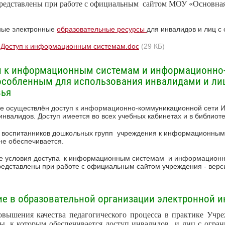
редставлены при работе с официальным сайтом МОУ «Основная 
ные электронные
образовательные ресурсы
для инвалидов и лиц с
Доступ к информационным системам.doc
(29 КБ)
п к информационным системам и информационно
особленным для использования инвалидами и л
вья
е осуществлён доступ к информационно-коммуникационной сети И
 инвалидов. Доступ имеется во всех учебных кабинетах и в библиоте
 воспитанников дошкольных групп учреждения к информационны
не обеспечивается.
 условия доступа к информационным системам и информационно
едставлены при работе с официальным сайтом учреждения - верс
е в образовательной организации электронной 
овышения качества педагогического процесса в практике Учр
сы, к которым обеспечивается доступ инвалидов и лиц с огра