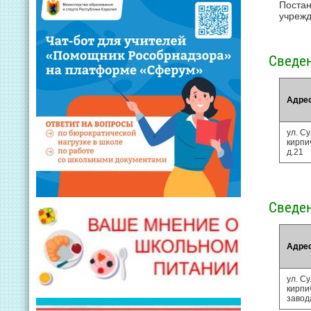
Поста
учрежд
Сведен
Адре
ул. С
кирпи
д.21
Сведен
Адре
ул. С
кирпи
завода