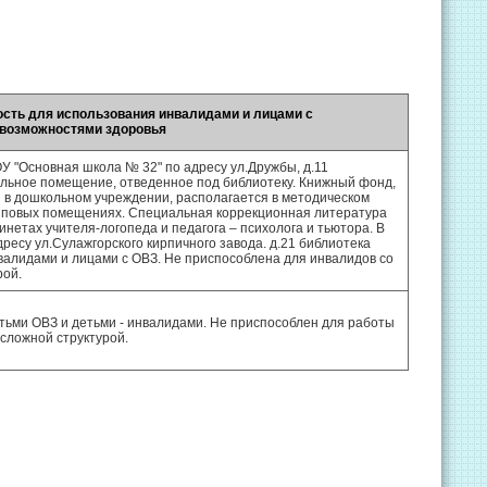
сть для использования инвалидами и лицами с
возможностями здоровья
У "Основная школа № 32" по адресу ул.Дружбы, д.11
ельное помещение, отведенное под библиотеку. Книжный фонд,
 в дошкольном учреждении, располагается в методическом
упповых помещениях. Специальная коррекционная литература
инетах учителя-логопеда и педагога – психолога и тьютора. В
ресу ул.Сулажгорского кирпичного завода. д.21 библиотека
валидами и лицами с ОВЗ. Не приспособлена для инвалидов со
рой.
тьми ОВЗ и детьми - инвалидами. Не приспособлен для работы
 сложной структурой.