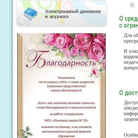
О сред
с огр
Для о
програ
В кла
корре
педаг
концен
О дос
Дост
обеср
инфор
здоров
Особы