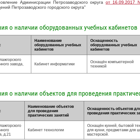
новление Админисрации Петрозаводского округа
от 16.09.2017
ений Петрозаводского городского округа"
ия о наличии оборудованных учебных кабинетов
Наименование
Оснащенность
с
оборудованных учебных
оборудованных учебных
кабинетов
кабинетов
улажгорского
Оснащён компьютерной
чного завода,
Кабинет информатики
техникой
ия о наличии объектов для проведения практиче
Наименование объектов
Оснащенность объектов дл
с
для проведения
проведения практических з
практических занятий
улажгорского
Оснащён кухней, бытовой те
чного
Кабинет технологии
для кухни, предметами для 
, д.21
мастерской.