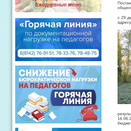
Постан
Ежедневные меню
общеоб
с 29 д
адресу
резуль
16.06
бюджет