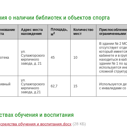
ия о наличии библиотек и объектов спорта
Площадь,
енование
Адрес места
Количество
Приспособленно
2
та
нахождения
мест
ограниченными 
м
В здании № 2 МО
отсутствует отд
ул.
который имеется
Сулажгорского
кабинете и в гр
отека
45
10
кирпичного
находиться в каб
завода, д. 21
здании № 1 по ад
используется ин
сложной структу
ул.
тивный
Сулажгорского
Используется де
62,7
15
кирпичного
с инвалидами со
завода, д.21
ствах обучения и воспитания
средства обучения и воспитания.docx
(28 КБ)