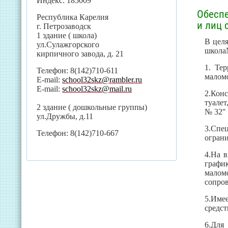
Индекс: 185009
Обеспе
Республика Карелия
и лиц
г. Петрозаводск
1 здание ( школа)
В цел
ул.Сулажгорского
школа№
кирпичного завода, д. 21
1. Те
Телефон: 8(142)710-611
маломо
E-mail:
school32skz@rambler.ru
E-mail:
school32skz@mail.ru
2.Кон
туале
2 здание ( дошкольные группы)
№ 32"
ул.Дружбы, д.11
3.Спе
Телефон: 8(142)710-667
огран
4.На 
график
малом
сопров
5.Имее
средст
6.Для