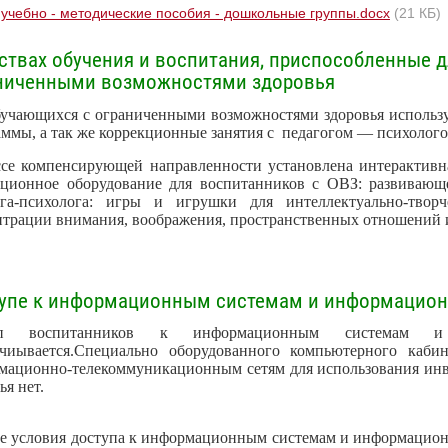
учебно - методические пособия - дошкольные группы.docx
(21 КБ)
ствах обучения и воспитания, приспособленные 
аниченными возможностями здоровья
бучающихся с ограниченными возможностями здоровья использ
ммы, а так же коррекционные занятия с педагогом — психолого
ссе компенсирующей направленности установлена интерактивна
кционное оборудование для воспитанников с ОВЗ: развивающ
ога-психолога: игры и игрушки для
интеллектуально-твор
трации внимания, воображения, пространственных отношений и 
тупе к информационным системам и информацио
уп воспитанников к информационным системам и 
ечиывается.Специально оборудованного компьютерного ка
мационно-телекоммуникационным сетям для использования ин
ья нет.
е условия доступа к информационным системам и информацион