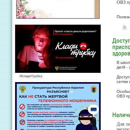
ОВЗ п
Полез
Досту
присп
здоро
В школ
детй -
#КладиТрубку
Доступ
сетям 
Особые
ОВЗ пр
Наличи
Для п
ресур