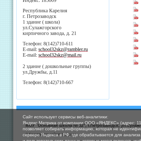
Индекс: 185009
Республика Карелия
г. Петрозаводск
1 здание ( школа)
ул.Сулажгорского
кирпичного завода, д. 21
Телефон: 8(142)710-611
E-mail:
school32skz@rambler.ru
E-mail:
school32skz@mail.ru
2 здание ( дошкольные группы)
ул.Дружбы, д.11
Телефон: 8(142)710-667
Сайт использует сервисы веб-аналитики:
Яндекс Метрика от компании ООО «ЯНДЕКС» (адрес: 11902
МОУ "Основная школа № 32", г.Петрозаводск, ул.Сулажг
позволяет собирать информацию, которая не идентифиц
© Конструктор сайтов
Nubex.ru
сервере Яндекса в РФ, где обрабатывается для анализа
и пользовательских данных, которые могут включать и