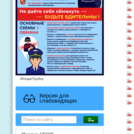
#КладиТрубку
Версия для
слабовидящих