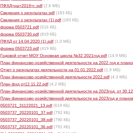
ПФХД+на+2019+г..pdf
(2,6 МБ)
Сведения о результатах.pdf
(183 КБ)
Сведения о результатах (1).pdf
(183 КБ)
форма 0503721.pdf
(516 КБ)
форма 0503730.pdf
(819 КБ)
ПФХД от 14.04.2020 (1).pdf
(1,0 МБ)
форма 0503723.pdf
(419 КБ)
Годовой отчет МОУ Основная школа №32 2021год.pdf
(14,9 МБ)
План финансово-хозяйственной деятельности на 2022 год и планов
Отчет о результатах деятельности на 01.01.2022.pdf
(1,9 МБ)
План финансово-хозяйственной деятельности 2022.pdf
(4,3 МБ)
План фхд от12.11.22.pdf
(4,2 МБ)
План финансово-хозяйственной деятельности на 2023год. от 30.12
План финансово-хозяйственной деятельности на 2023год и плановы
0503721_31122021_13.pdf
(619 КБ)
0503737_20220101_37.pdf
(792 КБ)
0503737_20220101_38.pdf
(790 КБ)
0503737_20220101_36.pdf
(791 КБ)