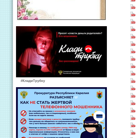
#КладиТрубку