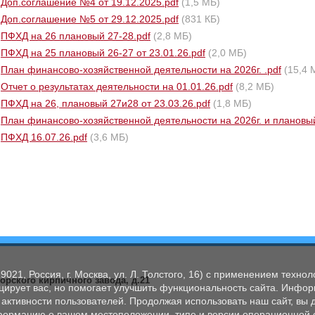
Доп.соглашение №4 от 19.12.2025.pdf
(1,5 МБ)
Доп.соглашение №5 от 29.12.2025.pdf
(831 КБ)
ПФХД на 26 плановый 27-28.pdf
(2,8 МБ)
ПФХД на 25 плановый 26-27 от 23.01.26.pdf
(2,0 МБ)
План финансово-хозяйственной деятельности на 2026г. .pdf
(15,4 
Отчет о результатах деятельности на 01.01.26.pdf
(8,2 МБ)
ПФХД на 26, плановый 27и28 от 23.03.26.pdf
(1,8 МБ)
План финансово-хозяйственной деятельности на 2026г. и плановый 
ПФХД 16.07.26.pdf
(3,6 МБ)
1, Россия, г. Москва, ул. Л. Толстого, 16) с применением технол
орского кирпичного завода, д.21
ирует вас, но помогает улучшить функциональность сайта. Инфор
 активности пользователей. Продолжая использовать наш сайт, вы 
нформацию о вашем местоположении, типе и версии операционной с