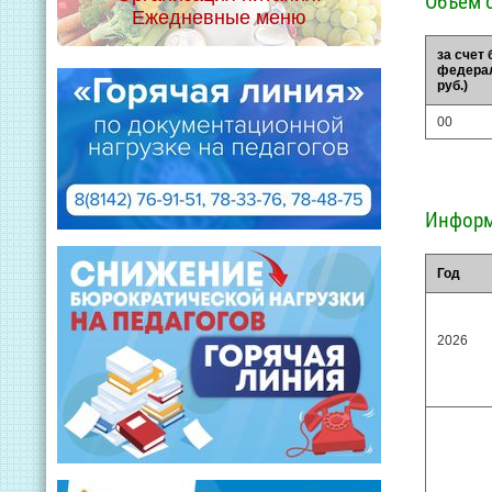
Объем 
Ежедневные меню
за счет
федерал
руб.)
00
Информ
Год
2026