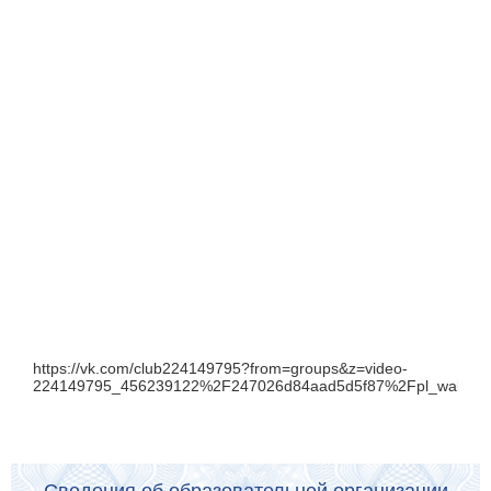
https://vk.com/club224149795?from=groups&z=video-
224149795_456239122%2F247026d84aad5d5f87%2Fpl_wall_-2
Сведения об образовательной организации