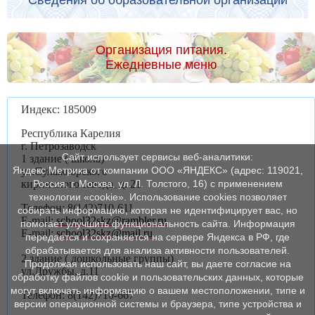
Организация питания.
Ежедневные меню
Индекс: 185009
Республика Карелия
г. Петрозаводск
Сайт использует сервисы веб-аналитики:
1 здание ( школа)
Яндекс Метрика от компании ООО «ЯНДЕКС» (адрес: 119021,
ул.Сулажгорского
кирпичного завода, д. 21
Россия, г. Москва, ул. Л. Толстого, 16) с применением
технологии «cookie». Использование cookies позволяет
Телефон: 8(142)710-611
собирать информацию, которая не идентифицирует вас, но
E-mail:
school32skz@rambler.ru
помогает улучшить функциональность сайта. Информация
E-mail:
school32skz@mail.ru
передается и сохраняется на сервере Яндекса в РФ, где
обрабатывается для анализа активности пользователей.
2 здание ( дошкольные группы)
Продолжая использовать наш сайт, вы даете согласие на
ул.Дружбы, д.11
обработку файлов cookie и пользовательских данных, которые
могут включать информацию о вашем местоположении, типе и
Телефон: 8(142)710-667
версии операционной системы и браузера, типе устройства и